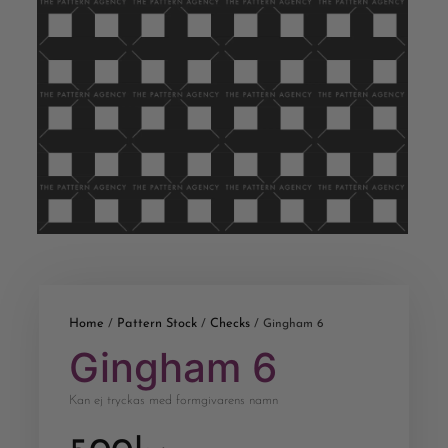
Home
Pattern Stock
Checks
/
/
/ Gingham 6
Gingham 6
Kan ej tryckas med formgivarens namn