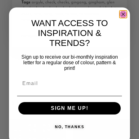
Tags
argyle
,
check
,
checks
,
gingang
,
gingham
,
glen
check
,
glencheck
,
glencheckruta
,
madras
,
plaid
,
plain
check
,
ruta
,
rutig
,
rutor
,
tartan
,
tartanruta
,
tattersall
,
tattersallruta
WANT ACCESS TO
INSPIRATION &
Formgivare
TRENDS?
Sign up to receive our bi-monthly inspiration
letter for a regular dose of colour, pattern &
print!
Related products
SIGN ME UP!
Save
Save
NO, THANKS